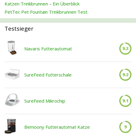
Katzen Trinkbrunnen – Ein Überblick
PetTec Pet Fountain Trinkbrunnen Test
Testsieger
Navaris Futterautomat
9.3
SureFeed Futterschale
9.2
SureFeed Mikrochip
9.1
Bemoony Futterautomat Katze
9